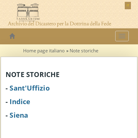
IT
H
o
Home page italiano
»
Note storiche
m
e
p
NOTE STORICHE
a
g
-
Sant'Uffizio
e
i
-
Indice
t
a
-
Siena
l
i
a